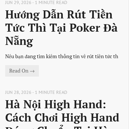
JUN 29, 2026 - 1 MINUTE READ
Hướng Dẫn Rút Tiền
Tức Thì Tại Poker Đà
Nẵng
Nếu bạn đang tìm kiếm thông tin về rút tiền tức th
Read On →
JUN 28, 2026 - 1 MINUTE READ
Hà Nội High Hand:
Cách Chơi High Hand