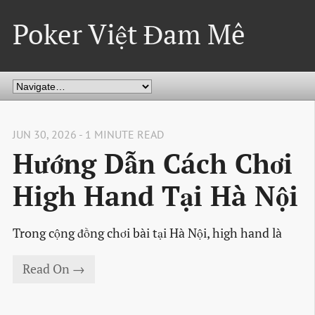
Poker Việt Đam Mê
JUN 30, 2026 - 1 MINUTE READ
Hướng Dẫn Cách Chơi
High Hand Tại Hà Nội
Trong cộng đồng chơi bài tại Hà Nội, high hand là
Read On →