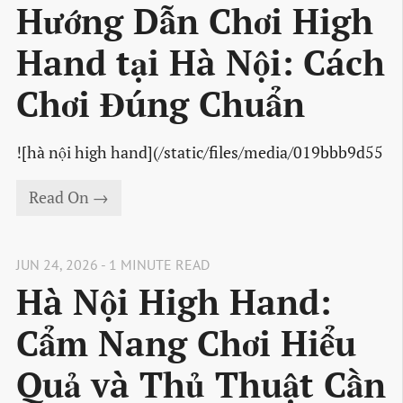
Hướng Dẫn Chơi High
Hand tại Hà Nội: Cách
Chơi Đúng Chuẩn
![hà nội high hand](/static/files/media/019bbb9d55
Read On →
JUN 24, 2026 - 1 MINUTE READ
Hà Nội High Hand:
Cẩm Nang Chơi Hiểu
Quả và Thủ Thuật Cần