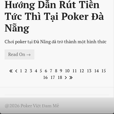
Hướng Dẫn Rút Tiền
Tức Thì Tại Poker Đà
Nẵng
Chơi poker tại Đà Nẵng đã trở thành một hình thức
Read On →
1
2
3
4
5
6
7
8
9
10
11
12
13
14
15
16
17
18
@2026 Poker Việt Đam Mê