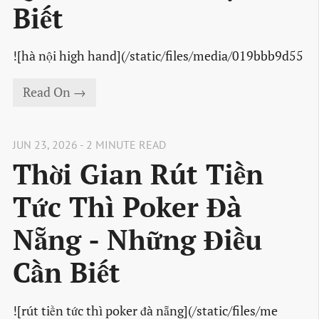
Biết
![hà nội high hand](/static/files/media/019bbb9d55
Read On →
JUN 23, 2026 - 2 MINUTE READ
Thời Gian Rút Tiền
Tức Thì Poker Đà
Nẵng - Những Điều
Cần Biết
![rút tiền tức thì poker đà nẵng](/static/files/me