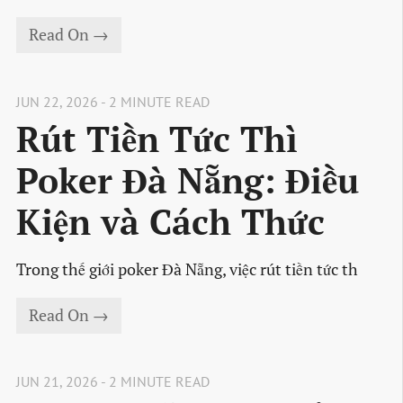
Read On →
JUN 22, 2026 - 2 MINUTE READ
Rút Tiền Tức Thì
Poker Đà Nẵng: Điều
Kiện và Cách Thức
Trong thế giới poker Đà Nẵng, việc rút tiền tức th
Read On →
JUN 21, 2026 - 2 MINUTE READ