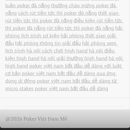
tuần poker đà nẵng
thưởng chào mừng poker đà 
nẵng
cách rút tiền tức thì poker đà nẵng
thời gian 
rút tiền tức thì poker đà nẵng
điều kiện rút tiền tức 
thì poker đà nẵng
rút tiền tức thì poker đà nẵng
hải 
phòng lịch trình sự kiện
hải phòng thời gian giải 
đấu
hải phòng thông tin giải đấu
hải phòng xem 
lịch trình
hà nội cách chơi high hand
hà nội điều 
kiện high hand
hà nội giải thưởng high hand
hà nội 
high hand
poker việt nam bắt đầu dễ dàng với luật 
cơ bản
poker việt nam bắt đầu dễ dàng qua ứng 
dụng di động
poker việt nam bắt đầu dễ dàng từ 
micro stakes
poker việt nam bắt đầu dễ dàng
@2026 Poker Việt Đam Mê