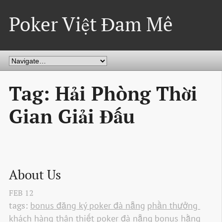
Poker Việt Đam Mê
Tag: Hải Phòng Thời
Gian Giải Đấu
About Us
FEB
12
tags:
bonus đăng ký poker đà nẵng
phần thưởng 
khách hàng thân thiết poker đà nẵng
bonus hằng 