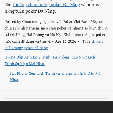
đến
thưởng chào mừng poker Đà Nẵng
và bonus
hằng tuần poker Đà Nẵng.
Posted by
Chào mừng bạn đến với Poker Việt Đam Mê, nơi
chia sẻ kinh nghiệm, mẹo chơi poker và những sự kiện thú vị
tại Đà Nẵng, Hải Phòng và Hà Nội. Khám phá thế giới poker
một cách dễ dàng và thú vị.
Apr 13, 2026
Tags:
thưởng 
chào mừng poker đà nẵng
Hướng Dẫn Xem Lịch Trình Hải Phòng: Cập Nhật Lịch 
Trình Sự Kiện Mới Nhất
Hải Phòng Xem Lịch Trình và Thông Tin Giải Đấu Mới 
Nhất