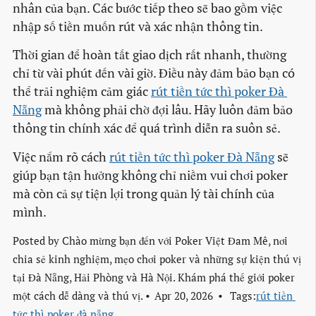
nhân của bạn. Các bước tiếp theo sẽ bao gồm việc
nhập số tiền muốn rút và xác nhận thông tin.
Thời gian để hoàn tất giao dịch rất nhanh, thường
chỉ từ vài phút đến vài giờ. Điều này đảm bảo bạn có
thể trải nghiệm cảm giác
rút tiền tức thì poker Đà 
Nẵng
mà không phải chờ đợi lâu. Hãy luôn đảm bảo
thông tin chính xác để quá trình diễn ra suôn sẻ.
Việc nắm rõ cách
rút tiền tức thì poker Đà Nẵng
sẽ
giúp bạn tận hưởng không chỉ niềm vui chơi poker
mà còn cả sự tiện lợi trong quản lý tài chính của
mình.
Posted by
Chào mừng bạn đến với Poker Việt Đam Mê, nơi
chia sẻ kinh nghiệm, mẹo chơi poker và những sự kiện thú vị
tại Đà Nẵng, Hải Phòng và Hà Nội. Khám phá thế giới poker
một cách dễ dàng và thú vị.
Apr 20, 2026
Tags:
rút tiền 
tức thì poker đà nẵng