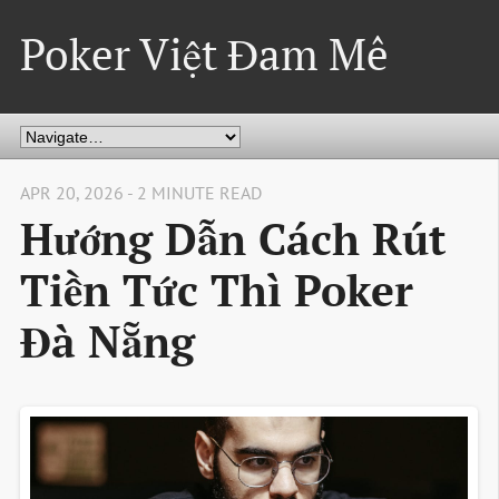
Poker Việt Đam Mê
APR 20, 2026 - 2 MINUTE READ
Hướng Dẫn Cách Rút
Tiền Tức Thì Poker
Đà Nẵng