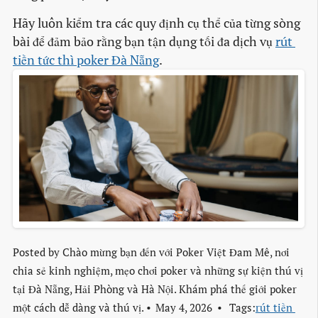
Hãy luôn kiểm tra các quy định cụ thể của từng sòng
bài để đảm bảo rằng bạn tận dụng tối đa dịch vụ
rút 
tiền tức thì poker Đà Nẵng
.
Posted by
Chào mừng bạn đến với Poker Việt Đam Mê, nơi
chia sẻ kinh nghiệm, mẹo chơi poker và những sự kiện thú vị
tại Đà Nẵng, Hải Phòng và Hà Nội. Khám phá thế giới poker
một cách dễ dàng và thú vị.
May 4, 2026
Tags:
rút tiền 