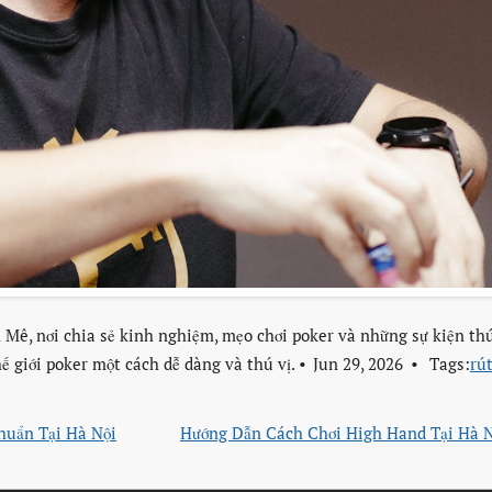
Mê, nơi chia sẻ kinh nghiệm, mẹo chơi poker và những sự kiện th
ế giới poker một cách dễ dàng và thú vị.
Jun 29, 2026
Tags:
rút
huẩn Tại Hà Nội
Hướng Dẫn Cách Chơi High Hand Tại Hà 