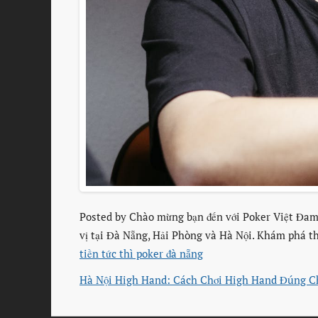
Posted by
Chào mừng bạn đến với Poker Việt Đam 
vị tại Đà Nẵng, Hải Phòng và Hà Nội. Khám phá th
tiền tức thì poker đà nẵng
Hà Nội High Hand: Cách Chơi High Hand Đúng C