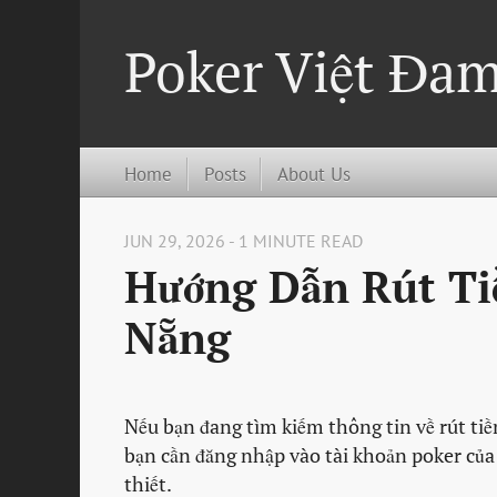
Poker Việt Đa
Home
Posts
About Us
JUN 29, 2026 - 1 MINUTE READ
Hướng Dẫn Rút Ti
Nẵng
Nếu bạn đang tìm kiếm thông tin về rút tiền
bạn cần đăng nhập vào tài khoản poker của 
thiết.