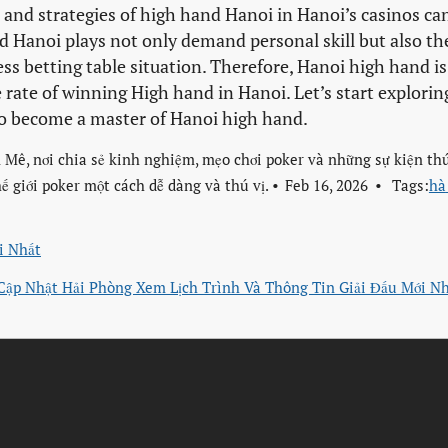
and strategies of high hand Hanoi in Hanoi’s casinos ca
d Hanoi plays not only demand personal skill but also th
ess betting table situation. Therefore, Hanoi high hand is
 rate of winning High hand in Hanoi. Let’s start explorin
o become a master of Hanoi high hand.
Mê, nơi chia sẻ kinh nghiệm, mẹo chơi poker và những sự kiện th
ế giới poker một cách dễ dàng và thú vị.
Feb 16, 2026
Tags:
hà 
i Nhất
ập Nhật Hải Phòng Xem Lịch Trình Và Thông Tin Giải Đấu Mới N