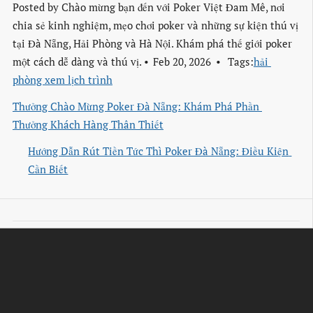
Posted by
Chào mừng bạn đến với Poker Việt Đam Mê, nơi
chia sẻ kinh nghiệm, mẹo chơi poker và những sự kiện thú vị
tại Đà Nẵng, Hải Phòng và Hà Nội. Khám phá thế giới poker
một cách dễ dàng và thú vị.
Feb 20, 2026
Tags:
hải 
phòng xem lịch trình
Thưởng Chào Mừng Poker Đà Nẵng: Khám Phá Phần 
Thưởng Khách Hàng Thân Thiết
Hướng Dẫn Rút Tiền Tức Thì Poker Đà Nẵng: Điều Kiện 
Cần Biết