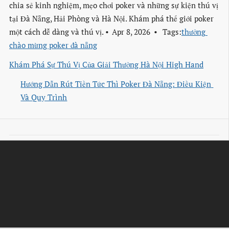
chia sẻ kinh nghiệm, mẹo chơi poker và những sự kiện thú vị
tại Đà Nẵng, Hải Phòng và Hà Nội. Khám phá thế giới poker
một cách dễ dàng và thú vị.
Apr 8, 2026
Tags:
thưởng 
chào mừng poker đà nẵng
Khám Phá Sự Thú Vị Của Giải Thưởng Hà Nội High Hand
Hướng Dẫn Rút Tiền Tức Thì Poker Đà Nẵng: Điều Kiện 
Và Quy Trình