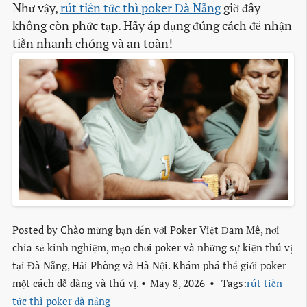
Như vậy,
rút tiền tức thì poker Đà Nẵng
giờ đây
không còn phức tạp. Hãy áp dụng đúng cách để nhận
tiền nhanh chóng và an toàn!
Posted by
Chào mừng bạn đến với Poker Việt Đam Mê, nơi
chia sẻ kinh nghiệm, mẹo chơi poker và những sự kiện thú vị
tại Đà Nẵng, Hải Phòng và Hà Nội. Khám phá thế giới poker
một cách dễ dàng và thú vị.
May 8, 2026
Tags:
rút tiền 
tức thì poker đà nẵng